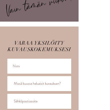
Vain tämän viikon!
VARAA YKSILÖITY
KUVAUSKOKEMUKSESI