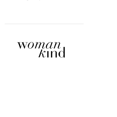
BOUDOIR BY PAULIINA TÄHKÄPÄÄ
Pauliina Tähkäpää
Boudoir Photographer
Finland
hello@pauliinatahkapaa.com
+358 45 1549 929