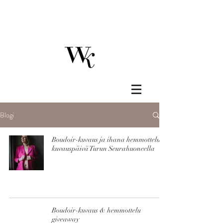
Blogi
Boudoir-kuvaus ja ihana hemmottelu
kuvauspäivä Turun Seurahuoneella
Boudoir-kuvaus & hemmottelu
giveaway